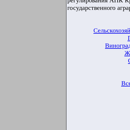
регулирования АПК Кр
государственного агра
Сельскохозяй
Виноград
Ж
Вс