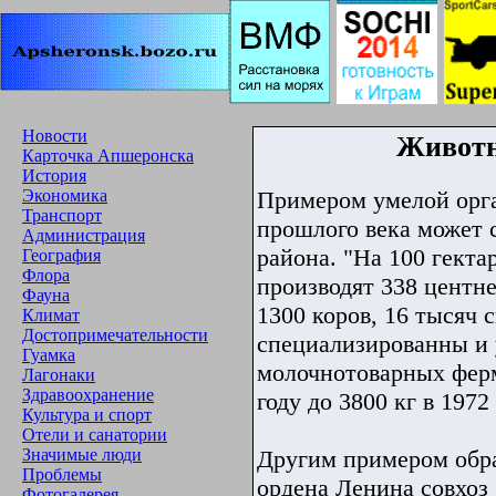
Новости
Животн
Карточка Апшеронска
История
Примером умелой орга
Экономика
Транспорт
прошлого века может 
Администрация
района. "На 100 гекта
География
Флора
производят 338 центне
Фауна
1300 коров, 16 тысяч 
Климат
Достопримечательности
специализированны и 
Гуамка
молочнотоварных ферм
Лагонаки
Здравоохранение
году до 3800 кг в 1972 
Культура и спорт
Отели и санатории
Другим примером обра
Значимые люди
Проблемы
ордена Ленина совхоз 
Фотогалерея