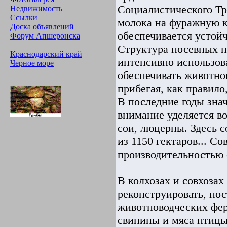
Социалистического Тру
Недвижимость
Ссылки
молока на фуражную к
Доска объявлений
обеспечивается устой
Форум Апшеронска
Структура посевных п
Краснодарский край
интенсивно использова
Черное море
обеспечивать животно
прибегая, как правило
В последние годы знач
внимание уделяется в
сои, люцерны. Здесь с
из 1150 гектаров... С
производительностью 
В колхозах и совхозах
реконструировать, пос
животноводческих фер
свинины и мяса птицы,