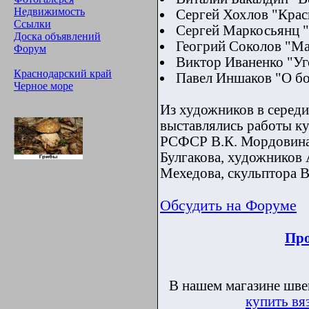
Недвижимость
Сергей Хохлов "Крас
Ссылки
Сергей Маркосьянц 
Доска объявлений
Геогрий Соколов "Ма
Форум
Виктор Иваненко "Уг
Краснодарский край
Павел Иншаков "О б
Черное море
Из художников в середи
выставлялись работы к
РСФСР В.К. Мордовина
Булгакова, художников 
Мехедова, скульптора В
Обсудить на Форуме
Про
В нашем магазине шве
купить в