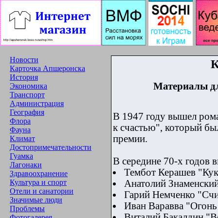
Новости
К
Карточка Апшеронска
История
Материалы дл
Экономика
Транспорт
Администрация
География
В 1947 году вышел рома
Флора
к счастью", который бы
Фауна
премии.
Климат
Достопримечательности
Гуамка
В середине 70-х годов 
Лагонаки
Тембот Керашев "Кук
Здравоохранение
Анатолий Знаменский
Культура и спорт
Отели и санатории
Гарий Немченко "Сч
Значимые люди
Иван Варавва "Огонь
Проблемы
Виталий Бакалдин "В
Фотогалерея