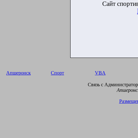
Сайт спорти
Апшеронск
Спорт
VBA
Связь с Администраторо
Апшеронск
Размещен