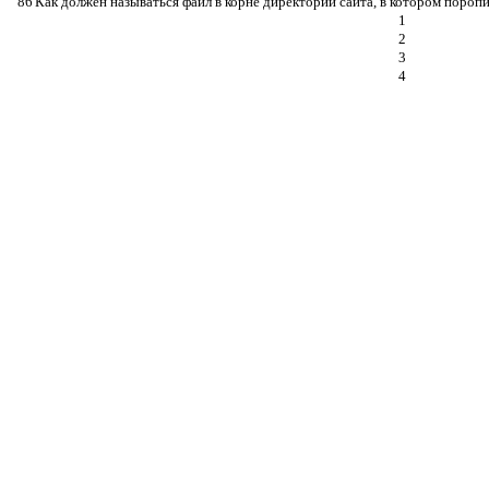
86
Как должен называться файл в корне директории сайта, в котором поро
1
2
3
4