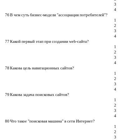
3
4
76
В чем суть бизнес-модели "ассоциация потребителей"?
1
2
3
4
77
Какой первый этап при создании web-сайта?
1
2
3
4
78
Какова цель навигационных сайтов?
1
2
3
4
79
Какова задача поисковых сайтов?
1
2
3
4
80
Что такое "поисковая машина" в сети Интернет?
1
2
3