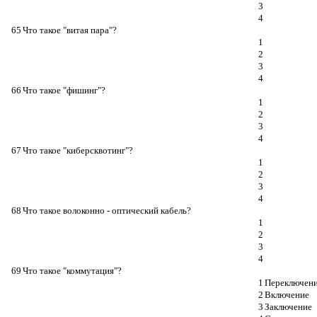
3
4
65
Что такое "витая пара"?
1
2
3
4
66
Что такое "фишинг"?
1
2
3
4
67
Что такое "киберсквотинг"?
1
2
3
4
68
Что такое волоконно - оптический кабель?
1
2
3
4
69
Что такое "коммутация"?
1
Переключен
2
Включение
3
Заключение