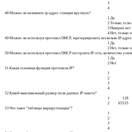
3
4
48
Можно ли назначить ip-адрес станции вручную?
1
Да
2
Только, если
3
Наверно нет
4
Нет, только 
49
Можно ли используя протокол DHCP, зарезервировать несколько IP адрес
1
Да
2
Нет, только 
50
Можно ли используя протокол DHCP построить IP сеть, количество узло
1
Да
2
Нет
51
Какая основная функция протокола IP?
1
2
3
4
52
Какой максимальный размер поля данных IP пакета?
1
128
2
65535
53
Что такое "таблицы маршрутизации"?
1
2
3
4