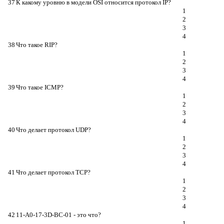
37
К какому уровню в модели OSI относится протокол IP?
1
2
3
4
38
Что такое RIP?
1
2
3
4
39
Что такое ICMP?
1
2
3
4
40
Что делает протокол UDP?
1
2
3
4
41
Что делает протокол TCP?
1
2
3
4
42
11-А0-17-3D-BC-01 - это что?
1