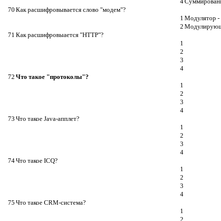
4
Суммирован
70
Как расшифровывается слово "модем"?
1
Модулятор -
2
Модулирующ
71
Как расшифровыается "HTTP"?
1
2
3
4
72
Что такое "протоколы"?
1
2
3
4
73
Что такое Java-апплет?
1
2
3
4
74
Что такое ICQ?
1
2
3
4
75
Что такое CRM-система?
1
2