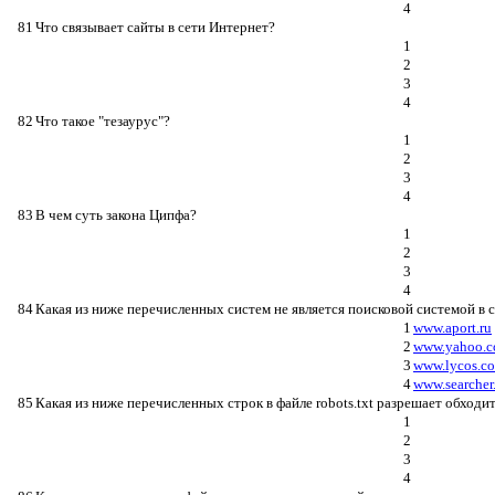
4
81
Что связывает сайты в сети Интернет?
1
2
3
4
82
Что такое "тезаурус"?
1
2
3
4
83
В чем суть закона Ципфа?
1
2
3
4
84
Какая из ниже перечисленных систем не является поисковой системой в 
1
www.aport.ru
2
www.yahoo.
3
www.lycos.c
4
www.searcher.
85
Какая из ниже перечисленных строк в файле robots.txt разрешает обходи
1
2
3
4