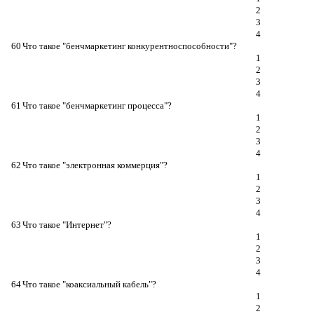
2
3
4
60
Что такое "бенчмаркетинг конкурентноспособности"?
1
2
3
4
61
Что такое "бенчмаркетинг процесса"?
1
2
3
4
62
Что такое "электронная коммерция"?
1
2
3
4
63
Что такое "Интернет"?
1
2
3
4
64
Что такое "коаксиальный кабель"?
1
2