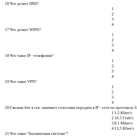
16
Что делает DNS?
1
2
3
4
17
Что делает WINS?
1
2
3
4
18
Что такое IP - телефония?
1
2
3
4
19
Что такое VPN?
1
2
3
4
20
Сколько бит в сек. занимает голосовая передача в IP - сети по протоколу 
1
1.2 Кбит/с
2
16.5 Ггиб/c
3
8.1 Мбит/c
4
13,5 Кбит/с
21
Что такое "биллинговая система"?