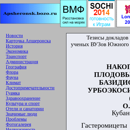
Новости
Тезисы докладов
Карточка Апшеронска
ученых ВУЗов Южного 
История
Экономика
Транспорт
Администрация
НАКО
География
Флора
ПЛОДОВЫ
Фауна
БАЗИДИ
Климат
Достопримечательности
УРБОЭКОС
Гуамка
Здравоохранение
Культура и спорт
О.
Отели и санатории
Кубан
Значимые люди
Проблемы
Гастеромицеты
Фотогалерея
Недвижимость