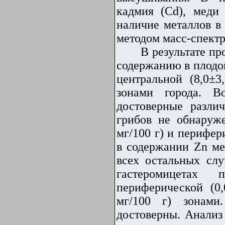
кадмия (
Cd
), меди 
наличие металлов в
методом масс-спект
В результате пр
содержанию в плодо
центральной (8,0±3
зонами города. В
достоверные разли
грибов не обнаруже
мг/100 г) и перифери
в содержании
Zn
ме
всех остальных сл
гастеромицетах
пок
периферической (0,
мг/100 г) зонами
достоверны. Анали