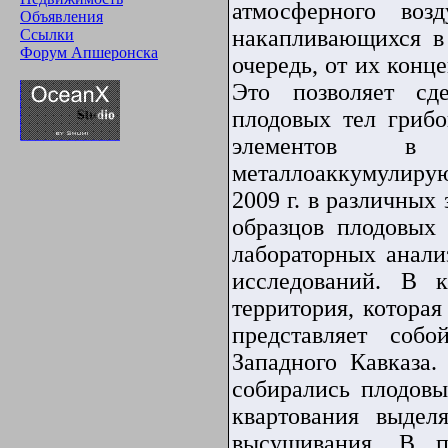
атмосферного возд
Объявления
накапливающихся в 
Ссылки
Форум Апшеронска
очередь, от их конц
Это позволяет сд
плодовых тел грибо
элементов в 
металлоаккумулиру
2009 г
. в различных
образцов плодовых 
лабораторных анали
исследований. В к
территория, котора
представляет соб
Западного Кавказа.
собирались плодов
квартования
выделя
высушивания. В п