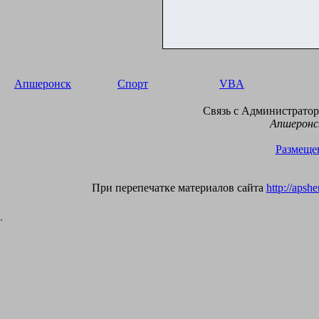
Апшеронск
Спорт
VBA
Связь с Администраторо
Апшеронск
Размещен
При перепечатке материалов сайта
http://apsh
`