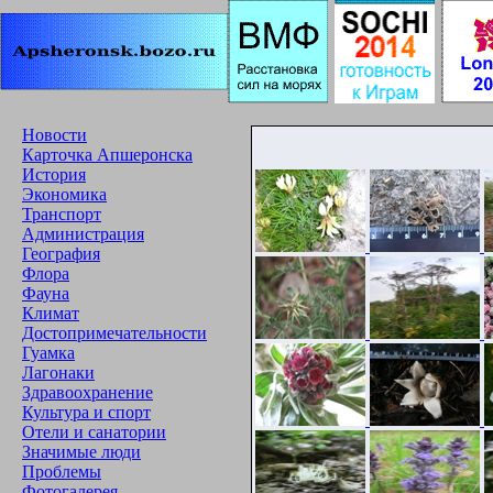
Новости
Карточка Апшеронска
История
Экономика
Транспорт
Администрация
География
Флора
Фауна
Климат
Достопримечательности
Гуамка
Лагонаки
Здравоохранение
Культура и спорт
Отели и санатории
Значимые люди
Проблемы
Фотогалерея