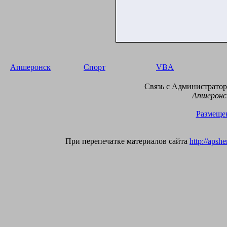
Апшеронск
Спорт
VBA
Связь с Администраторо
Апшеронск
Размещен
При перепечатке материалов сайта
http://apsh